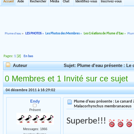
Accueil
Aide
Rechercher
Média
Chat
Identifiez-vous
Inscrivez-vous
Plume d'eau
»
LES PHOTOS
»
Les Photos des Membres
»
Les Créations de Plume d'Eau
»
Plum
Pages:
1
[
2
]
En bas
Auteur
Sujet: Plume d'eau présente : Le
0 Membres et 1 Invité sur ce sujet
04 décembre 2011 à 16:29:02
Endy
Plume d'eau présente : Le canard à
Malacorhynchus membranaceus
Présent
Superbe!!!
Messages: 1866