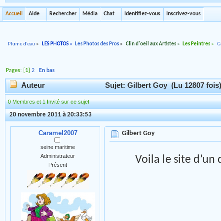
Accueil
Aide
Rechercher
Média
Chat
Identifiez-vous
Inscrivez-vous
Plume d'eau
»
LES PHOTOS
»
Les Photos des Pros
»
Clin d'oeil aux Artistes
»
Les Peintres
»
G
Pages: [
1
]
2
En bas
Auteur
Sujet: Gilbert Goy (Lu 12807 fois
0 Membres et 1 Invité sur ce sujet
20 novembre 2011 à 20:33:53
Caramel2007
Gilbert Goy
seine maritime
Administrateur
Voila le site d’u
Présent