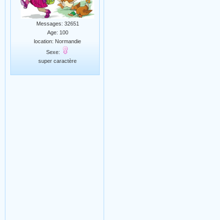
Messages: 32651
Age: 100
location: Normandie
Sexe:
super caractère