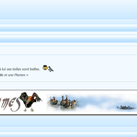
 lui ses toiles sont belles.
lle et une Plumes
»