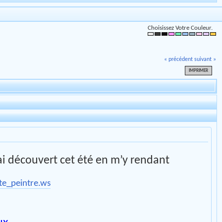
Choisissez Votre Couleur.
« précédent
suivant »
IMPRIMER
ai découvert cet été en m’y rendant
te_peintre.ws