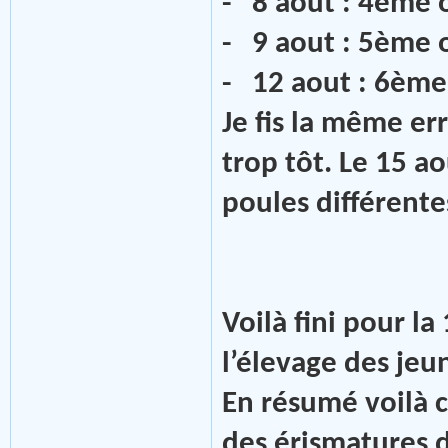
- 8 aout : 4ème 
- 9 aout : 5ème 
- 12 aout : 6ème
Je fis la même err
trop tôt. Le 15 ao
poules différente
Voilà fini pour la
l’élevage des jeun
En résumé voilà c
des érismatures d