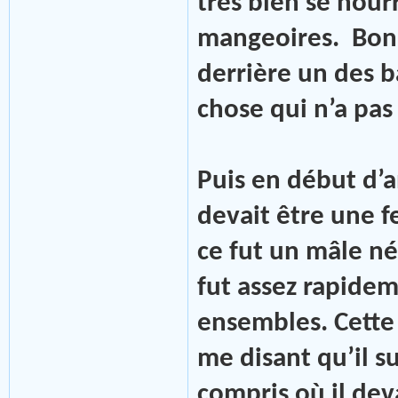
très bien se nour
mangeoires. Bon l
derrière un des ba
chose qui n’a pas
Puis en début d’a
devait être une f
ce fut un mâle né
fut assez rapideme
ensembles. Cette 
me disant qu’il sui
compris où il dev