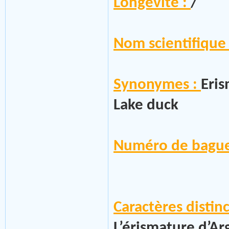
Longévité :
/
Nom scientifique
Synonymes :
Eris
Lake duck
Numéro de bague
Caractères distinct
L’érismature d’Ar