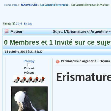
Plume d'eau
»
NOS PASSIONS
»
Les Canards d'ornement
»
Les Canards Plongeurs et Marins
»
Pages: [
1
]
2
3
4
En bas
Auteur
Sujet: L'Erismature d’Argentine – 
0 Membres et 1 Invité sur ce suje
15 octobre 2013 à 21:53:37
Poulpy
L'Erismature d’Argentine – Oxyura 
.Présent.
Présent
Erismatur