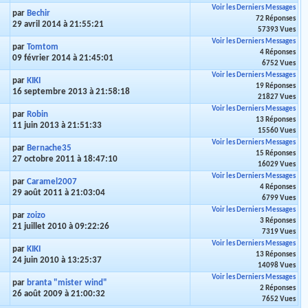
Voir les Derniers Messages
par
Bechir
72 Réponses
29 avril 2014 à 21:55:21
57393 Vues
Voir les Derniers Messages
par
Tomtom
4 Réponses
09 février 2014 à 21:45:01
6752 Vues
Voir les Derniers Messages
par
KIKI
19 Réponses
16 septembre 2013 à 21:58:18
21827 Vues
Voir les Derniers Messages
par
Robin
13 Réponses
11 juin 2013 à 21:51:33
15560 Vues
Voir les Derniers Messages
par
Bernache35
15 Réponses
27 octobre 2011 à 18:47:10
16029 Vues
Voir les Derniers Messages
par
Caramel2007
4 Réponses
29 août 2011 à 21:03:04
6799 Vues
Voir les Derniers Messages
par
zoizo
3 Réponses
21 juillet 2010 à 09:22:26
7319 Vues
Voir les Derniers Messages
par
KIKI
13 Réponses
24 juin 2010 à 13:25:37
14098 Vues
Voir les Derniers Messages
par
branta "mister wind"
2 Réponses
26 août 2009 à 21:00:32
7652 Vues