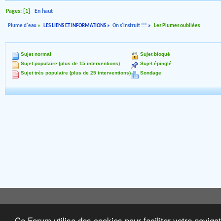
Pages: [
1
]
En haut
Plume d'eau
»
LES LIENS ET INFORMATIONS
»
On s'instruit !!!
»
Les Plumes oubliées
Sujet normal
Sujet bloqué
Sujet populaire (plus de 15 interventions)
Sujet épinglé
Sujet très populaire (plus de 25 interventions)
Sondage
Ce Forum utilise des cookies pour faciliter votre naviga