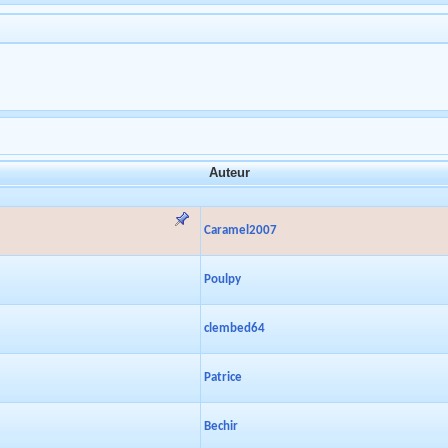
Auteur
Caramel2007
Poulpy
clembed64
Patrice
Bechir