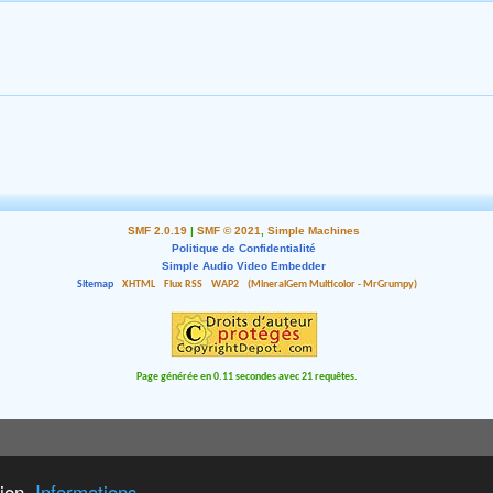
SMF 2.0.19
|
SMF © 2021
,
Simple Machines
Politique de Confidentialité
Simple Audio Video Embedder
Sitemap
XHTML
Flux RSS
WAP2
(MineralGem Multicolor - MrGrumpy)
Page générée en 0.11 secondes avec 21 requêtes.
tion.
Informations