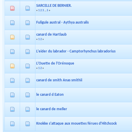
SARCELLE DE BERNIER.
«
1
2
3
...
5
»
Fuligule austral - Aythya australis
canard de Hartlaub
«
1
2
»
L'eider du labrador - Camptorhynchus labradorius
L'Ouette de l'Orénoque
«
1
2
»
canard de smith Anas smithii
le canard d Eaton
le canard de meller
Knokke s'attaque aux mouettes férues d'Hitchcock