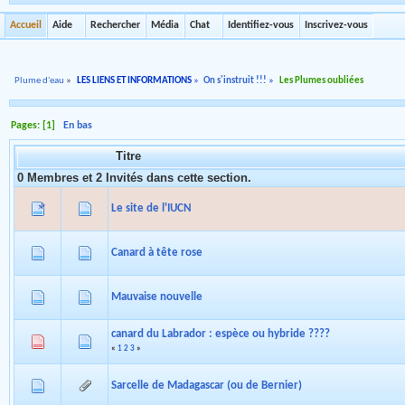
Accueil
Aide
Rechercher
Média
Chat
Identifiez-vous
Inscrivez-vous
Plume d'eau
»
LES LIENS ET INFORMATIONS
»
On s'instruit !!!
»
Les Plumes oubliées
Pages: [
1
]
En bas
Titre
0 Membres et 2 Invités dans cette section.
Le site de l'IUCN
Canard à tête rose
Mauvaise nouvelle
canard du Labrador : espèce ou hybride ????
«
1
2
3
»
Sarcelle de Madagascar (ou de Bernier)