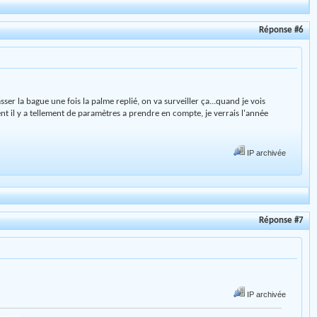
Réponse #6
ser la bague une fois la palme replié, on va surveiller ça...quand je vois
ent il y a tellement de paramètres a prendre en compte, je verrais l'année
IP archivée
Réponse #7
IP archivée