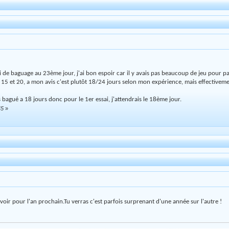
i de baguage au 23ème jour, j'ai bon espoir car il y avais pas beaucoup de jeu pour pas
re 15 et 20, a mon avis c'est plutôt 18/24 jours selon mon expérience, mais effectivem
 bagué a 18 jours donc pour le 1er essai, j'attendrais le 18ème jour.
45
»
évoir pour l'an prochain.Tu verras c'est parfois surprenant d'une année sur l'autre !