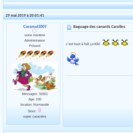
29 mai 2019 à 20:01:41
Caramel2007
Baguage des canards Carolins
seine maritime
Administrateur
c'est tout à fait ça Kiki
Présent
Messages: 32651
Age: 100
location: Normandie
Sexe:
super caractère