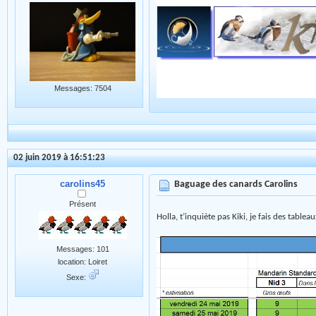
Messages: 7504
02 juin 2019 à 16:51:23
carolins45
Baguage des canards Carolins
Présent
Holla, t’inquiète pas Kiki, je fais des tabl
Messages: 101
location: Loiret
Sexe: