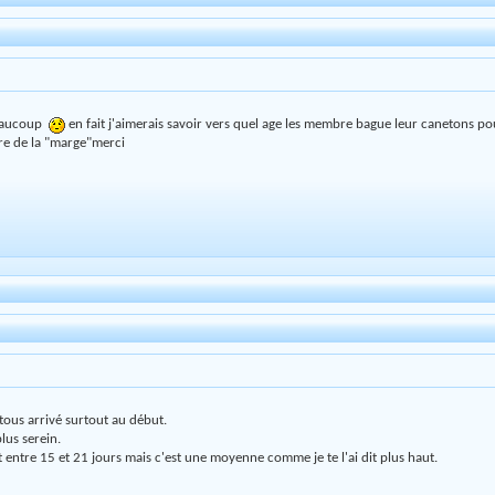
beaucoup
en fait j'aimerais savoir vers quel age les membre bague leur canetons p
core de la "marge"merci
 tous arrivé surtout au début.
lus serein.
t entre 15 et 21 jours mais c'est une moyenne comme je te l'ai dit plus haut.