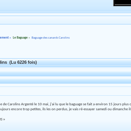
rnement
»
Le Baguage
»
Baguage des canards Carolins
ins (Lu 6226 fois)
e de Carolins Argenté le 10 mai, j'ai lu que le baguage se fait a environ 15 jours plus o
oujours encore trop petites, ils les on perdus, je vais ré-essayer samedi ou dimanche 
45
»