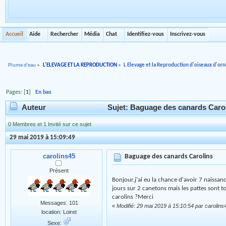
Accueil
Aide
Rechercher
Média
Chat
Identifiez-vous
Inscrivez-vous
Plume d'eau
»
L'ELEVAGE ET LA REPRODUCTION
»
L Elevage et la Reproduction d'oiseaux d'o
Pages: [
1
]
En bas
Auteur
Sujet: Baguage des canards Carol
0 Membres et 1 Invité sur ce sujet
29 mai 2019 à 15:09:49
carolins45
Baguage des canards Carolins
Présent
Bonjour,j'ai eu la chance d'avoir 7 naissanc
jours sur 2 canetons mais les pattes sont t
carolins ?Merci
Messages: 101
«
Modifié: 29 mai 2019 à 15:10:54 par carolins
location: Loiret
Sexe: