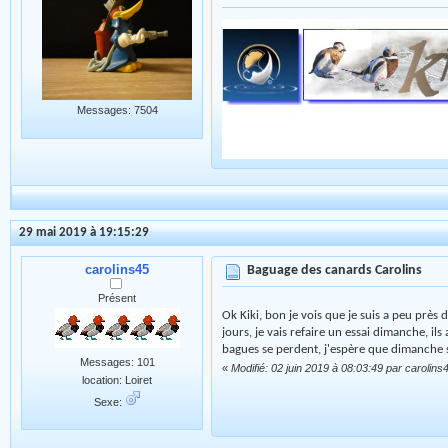
Messages: 7504
29 mai 2019 à 19:15:29
carolins45
Baguage des canards Carolins
Présent
Ok Kiki, bon je vois que je suis a peu prè
jours, je vais refaire un essai dimanche, il
bagues se perdent, j'espère que dimanche s
Messages: 101
«
Modifié: 02 juin 2019 à 08:03:49 par carolins
location: Loiret
Sexe: