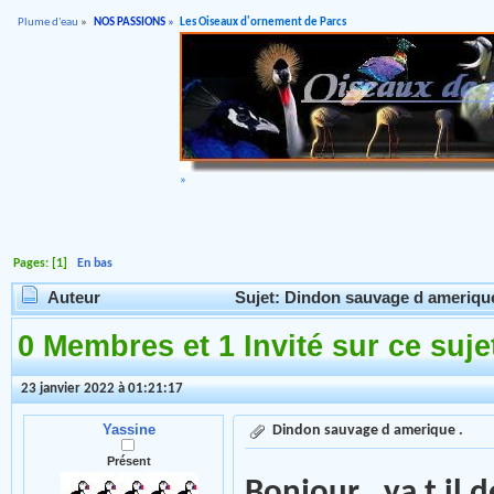
Plume d'eau
»
NOS PASSIONS
»
Les Oiseaux d'ornement de Parcs
»
Pages: [
1
]
En bas
Auteur
Sujet: Dindon sauvage d amerique 
0 Membres et 1 Invité sur ce suje
23 janvier 2022 à 01:21:17
Yassine
Dindon sauvage d amerique .
Présent
Bonjour ,ya t il 