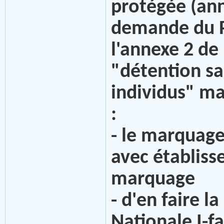
protégée (ann
demande du P
l'annexe 2 de 
"détention sa
individus" m
:
- le marquage
avec établis
marquage
- d'en faire l
Nationale I-f