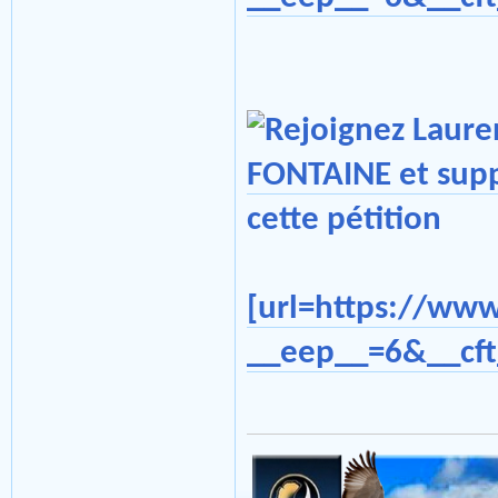
[url=https://ww
__eep__=6&__cft