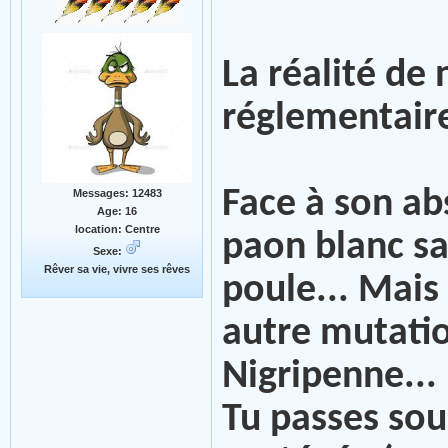
La réalité de
réglementaire
Face à son ab
Messages: 12483
Age: 16
location: Centre
paon blanc sa
Sexe:
Rêver sa vie, vivre ses rêves
poule... Mais 
autre mutatio
Nigripenne...
Tu passes sou