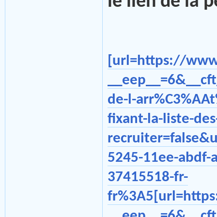
le lien de la 
[url=https://ww
__eep__=6&__cft
de-l-arr%C3%AA
fixant-la-liste-
recruiter=false
5245-11ee-abdf-
37415518-fr-
fr%3A5[url=http
__eep__=6&__cft